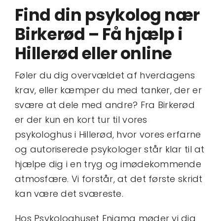
Kontakt
Find din psykolog nær
Birkerød – Få hjælp i
Book tid
Hillerød eller online
Føler du dig overvældet af hverdagens
krav, eller kæmper du med tanker, der er
svære at dele med andre? Fra Birkerød
er der kun en kort tur til vores
psykologhus i Hillerød, hvor vores erfarne
og autoriserede psykologer står klar til at
hjælpe dig i en tryg og imødekommende
atmosfære. Vi forstår, at det første skridt
kan være det sværeste.
Hos Psykologhuset Enigma møder vi dig